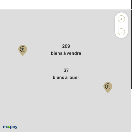
+
Nos agences vous proposent
en ce moment
-
209
biens à vendre
37
biens à louer