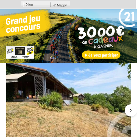
10 km
©
Mappy
Les coups de coeur
de nos agences
Exclusivité